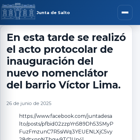
Saltar al contenido
rar menú
Junta de Salto
Abrir m
En esta tarde se realizó
el acto protocolar de
r submenú
inauguración del
nuevo nomenclátor
del barrio Víctor Lima.
r submenú
26 de junio de 2025
r submenú
https://www.facebook.com/juntadesa
r submenú
lto/posts/pfbid02zzpYn589Dh53SMyP
FuzFmzunC7R5siWq3YEUENLXjC5vy
28dtxnnNThqw9TC1Un4l