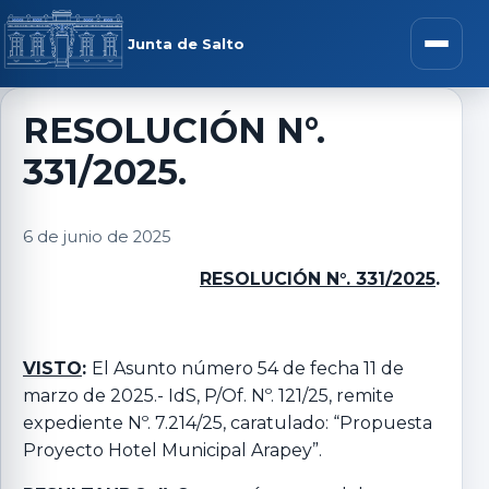
Saltar al contenido
rar menú
Junta de Salto
Abrir m
RESOLUCIÓN N°.
331/2025.
r submenú
6 de junio de 2025
RESOLUCIÓN N°. 331/2025
.
r submenú
r submenú
VISTO
:
El Asunto número 54 de fecha 11 de
marzo de 2025.- IdS, P/Of. Nº. 121/25, remite
expediente Nº. 7.214/25, caratulado: “Propuesta
r submenú
Proyecto Hotel Municipal Arapey”.