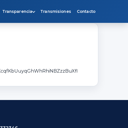
Transparencia
Transmisiones
Contacto
i7KcqfKbUuyqGhWhRhiNBZzzBuXfl