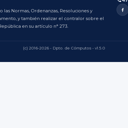
47
to las Normas, Ordenanzas, Resoluciones y
mento, y también realizar el contralor sobre el
República en su artículo n° 273.
(c) 2016-2026 - Dpto. de Cómputos - v1.5.0