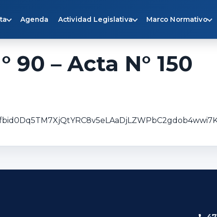
ta
Agenda
Actividad Legislativa
Marco Normativo
° 90 – Acta N° 150
osts/pfbid0Dq5TM7XjQtYRC8v5eLAaDjLZWPbC2gdob4ww