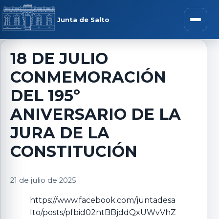
Saltar al contenido
rar menú
Junta de Salto
Abrir m
18 DE JULIO
CONMEMORACIÓN
r submenú
DEL 195º
ANIVERSARIO DE LA
JURA DE LA
r submenú
CONSTITUCIÓN
r submenú
21 de julio de 2025
r submenú
https://www.facebook.com/juntadesa
lto/posts/pfbid02ntBBjddQxUWvVhZ