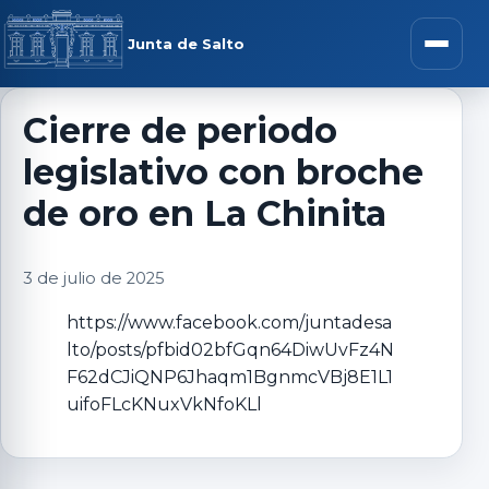
Saltar al contenido
rar menú
Junta de Salto
Abrir m
Cierre de periodo
legislativo con broche
r submenú
de oro en La Chinita
3 de julio de 2025
r submenú
https://www.facebook.com/juntadesa
lto/posts/pfbid02bfGqn64DiwUvFz4N
r submenú
F62dCJiQNP6Jhaqm1BgnmcVBj8E1L1
uifoFLcKNuxVkNfoKLl
r submenú