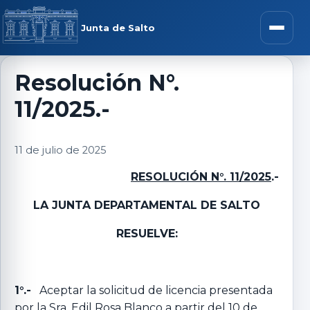
Saltar al contenido
rar menú
Junta de Salto
Abrir m
Resolución N°.
11/2025.-
r submenú
11 de julio de 2025
RESOLUCIÓN N°. 11/2025
.-
r submenú
LA JUNTA DEPARTAMENTAL DE SALTO
r submenú
RESUELVE:
r submenú
1°.-
Aceptar la solicitud de licencia presentada
por la Sra. Edil Rosa Blanco a partir del 10 de