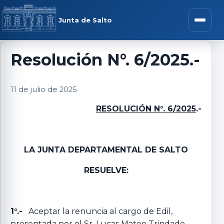
Saltar al contenido
rar menú
Junta de Salto
Abrir m
Resolución N°. 6/2025.-
r submenú
11 de julio de 2025
RESOLUCIÓN N°. 6/2025
.-
r submenú
LA JUNTA DEPARTAMENTAL DE SALTO
r submenú
RESUELVE:
r submenú
1°.-
Aceptar la renuncia al cargo de Edil,
presentada por el Sr. Lucas Mateo Trindade