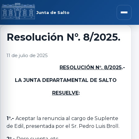
Saltar al contenido
rar menú
Junta de Salto
Abrir m
Resolución N°. 8/2025.
r submenú
11 de julio de 2025
RESOLUCIÓN N°. 8/2025
.-
LA JUNTA DEPARTAMENTAL DE SALTO
r submenú
RESUELVE
:
r submenú
1°.-
Aceptar la renuncia al cargo de Suplente
r submenú
de Edil, presentada por el Sr. Pedro Luis Broll.
2°.-
Dese cuenta, etc.