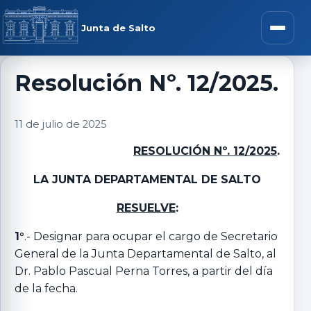
Saltar al contenido
rar menú
Junta de Salto
Abrir m
Resolución Nº. 12/2025.
r submenú
11 de julio de 2025
RESOLUCIÓN Nº. 12/2025
.
LA JUNTA DEPARTAMENTAL DE SALTO
r submenú
RESUELVE
:
r submenú
1°
.- Designar para ocupar el cargo de Secretario
General de la Junta Departamental de Salto, al
Dr. Pablo Pascual Perna Torres, a partir del día
r submenú
de la fecha.