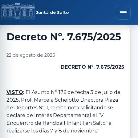
Saltar al contenido
rar menú
Junta de Salto
Abrir m
Decreto Nº. 7.675/2025
r submenú
22 de agosto de 2025
DECRETO Nº. 7.675/2025
r submenú
VISTO
:
El Asunto Nº. 176 de fecha 3 de julio de
2025, Prof. Marcela Schelotto Directora Plaza
r submenú
de Deportes Nº. 1, remite nota solicitando se
declare de Interés Departamental el “V
r submenú
Encuentro de Handball Infantil en Salto” a
realizarse los días 7 y 8 de noviembre.