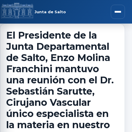
Saltar al contenido
rar menú
Junta de Salto
Abrir m
El Presidente de la
Junta Departamental
r submenú
de Salto, Enzo Molina
Franchini mantuvo
una reunión con el Dr.
r submenú
Sebastián Sarutte,
r submenú
Cirujano Vascular
único especialista en
r submenú
la materia en nuestro