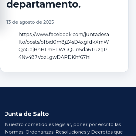
departamento.
13 de agosto de 2025
https://www.facebook.com/juntadesa
lto/posts/pfbid0m8jZ4sD4xgfdkXmW
QoGajBhHLmFTWGQun5da6TuzgP
4Nv487VozLgwDAPDKhf67hl
Junta de Salto
Nuestro cometido es legislar, poner por escrito las
Normas, Ordenanzas, Resoluciones y Decretos que