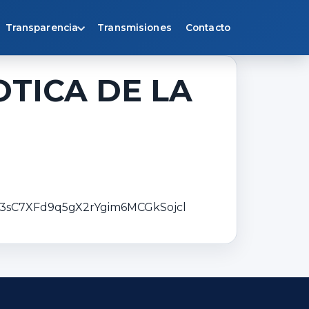
Transparencia
Transmisiones
Contacto
TICA DE LA
53sC7XFd9q5gX2rYgim6MCGkSojcl