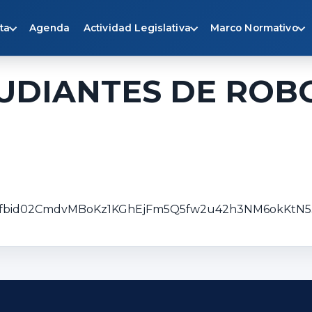
ta
Agenda
Actividad Legislativa
Marco Normativo
UDIANTES DE ROBO
sts/pfbid02CmdvMBoKz1KGhEjFm5Q5fw2u42h3NM6okKtN