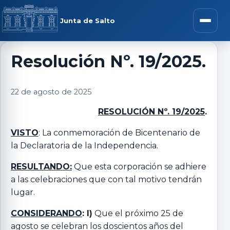
Saltar al contenido
rar menú
Junta de Salto
Abrir m
Resolución Nº. 19/2025.
r submenú
22 de agosto de 2025
RESOLUCIÓN Nº. 19/2025
.
VISTO
: La conmemoración de Bicentenario de
r submenú
la Declaratoria de la Independencia.
RESULTANDO:
Que esta corporación se adhiere
r submenú
a las celebraciones que con tal motivo tendrán
lugar.
r submenú
CONSIDERANDO
:
I)
Que el próximo 25 de
agosto se celebran los doscientos años del