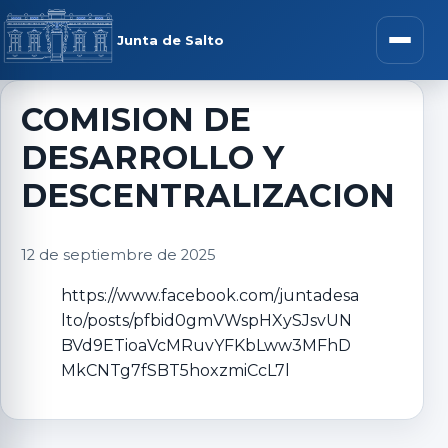
Saltar al contenido
rar menú
Junta de Salto
Abrir m
COMISION DE
DESARROLLO Y
r submenú
DESCENTRALIZACION
12 de septiembre de 2025
r submenú
https://www.facebook.com/juntadesa
lto/posts/pfbid0gmVWspHXySJsvUN
r submenú
BVd9ETioaVcMRuvYFKbLww3MFhD
MkCNTg7fSBT5hoxzmiCcL7l
r submenú