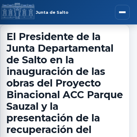
Saltar al contenido
rar menú
Junta de Salto
Abrir m
El Presidente de la
Junta Departamental
r submenú
de Salto en la
inauguración de las
obras del Proyecto
r submenú
Binacional ACC Parque
r submenú
Sauzal y la
presentación de la
r submenú
recuperación del