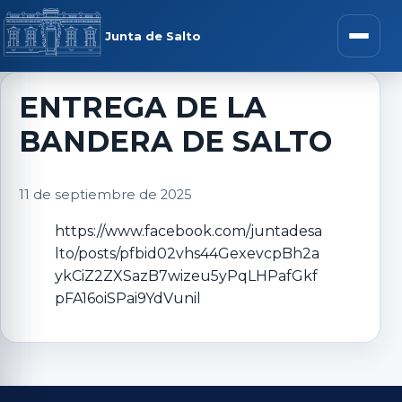
Saltar al contenido
rar menú
Junta de Salto
Abrir m
ENTREGA DE LA
BANDERA DE SALTO
r submenú
11 de septiembre de 2025
https://www.facebook.com/juntadesa
lto/posts/pfbid02vhs44GexevcpBh2a
r submenú
ykCiZ2ZXSazB7wizeu5yPqLHPafGkf
pFA16oiSPai9YdVunil
r submenú
r submenú