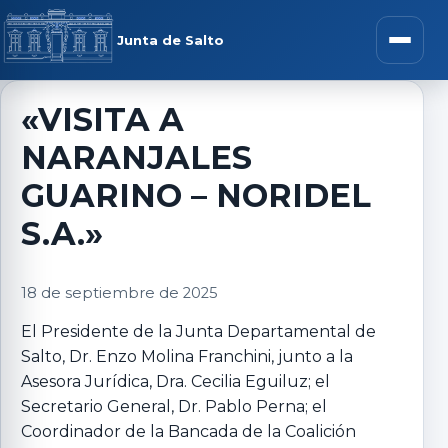
Saltar al contenido
rar menú
Junta de Salto
Abrir m
«VISITA A
NARANJALES
r submenú
GUARINO – NORIDEL
S.A.»
r submenú
18 de septiembre de 2025
El Presidente de la Junta Departamental de
r submenú
Salto, Dr. Enzo Molina Franchini, junto a la
Asesora Jurídica, Dra. Cecilia Eguiluz; el
r submenú
Secretario General, Dr. Pablo Perna; el
Coordinador de la Bancada de la Coalición