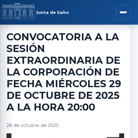
Saltar al contenido
rar menú
Junta de Salto
Abrir m
CONVOCATORIA A LA
SESIÓN
r submenú
EXTRAORDINARIA DE
LA CORPORACIÓN DE
FECHA MIÉRCOLES 29
r submenú
DE OCTUBRE DE 2025
r submenú
A LA HORA 20:00
r submenú
28 de octubre de 2025