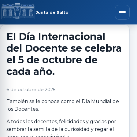
Saltar al contenido
rar menú
Junta de Salto
Abrir m
El Día Internacional
del Docente se celebra
r submenú
el 5 de octubre de
cada año.
r submenú
6 de octubre de 2025
También se le conoce como el Día Mundial de
r submenú
los Docentes.
r submenú
A todos los decentes, felicidades y gracias por
sembrar la semilla de la curiosidad y regar el
amor por el conocimiento.