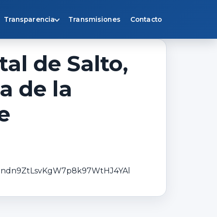
Transparencia
Transmisiones
Contacto
al de Salto,
a de la
e
mXandn9ZtLsvKgW7p8k97WtHJ4YAl