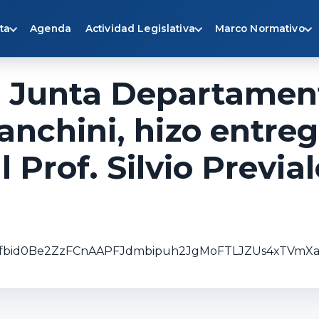
ta
Agenda
Actividad Legislativa
Marco Normativo
a Junta Departament
anchini, hizo entreg
 Prof. Silvio Previal
sts/pfbid0Be2ZzFCnAAPFJdmbipuh2JgMoFTLJZUs4xTV