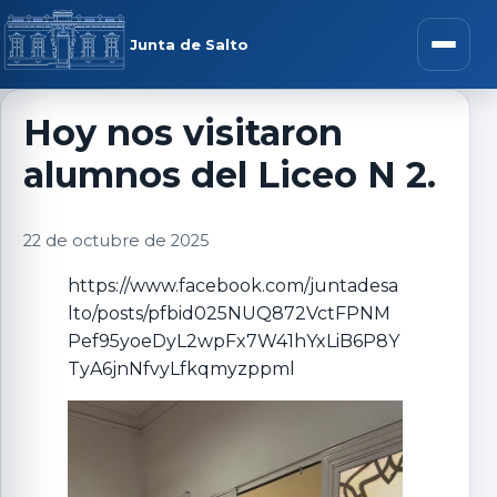
Saltar al contenido
rar menú
Junta de Salto
Abrir m
Hoy nos visitaron
alumnos del Liceo N 2.
r submenú
22 de octubre de 2025
https://www.facebook.com/juntadesa
lto/posts/pfbid025NUQ872VctFPNM
r submenú
Pef95yoeDyL2wpFx7W41hYxLiB6P8Y
TyA6jnNfvyLfkqmyzppml
r submenú
r submenú