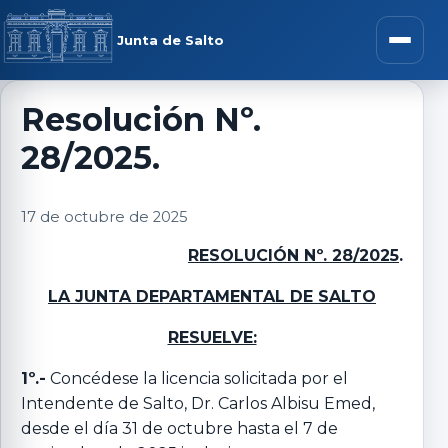
Saltar al contenido
rar menú
Junta de Salto
Abrir m
Resolución Nº.
28/2025.
r submenú
17 de octubre de 2025
RESOLUCIÓN Nº. 28/2025
.
r submenú
LA JUNTA DEPARTAMENTAL DE SALTO
r submenú
RESUELVE:
1º.-
Concédese la licencia solicitada por el
r submenú
Intendente de Salto, Dr. Carlos Albisu Emed,
desde el día 31 de octubre hasta el 7 de