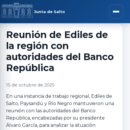
Saltar al contenido
rar menú
Junta de Salto
Abrir m
Reunión de Ediles de
la región con
r submenú
autoridades del Banco
República
r submenú
15 de octubre de 2025
En
una instancia de trabajo regional, Ediles de
r submenú
Salto, Paysandú y Río Negro mantuvieron una
reunión con las autoridades del Banco
r submenú
República, encabezadas por su presidente
Álvaro García, para analizar la situación