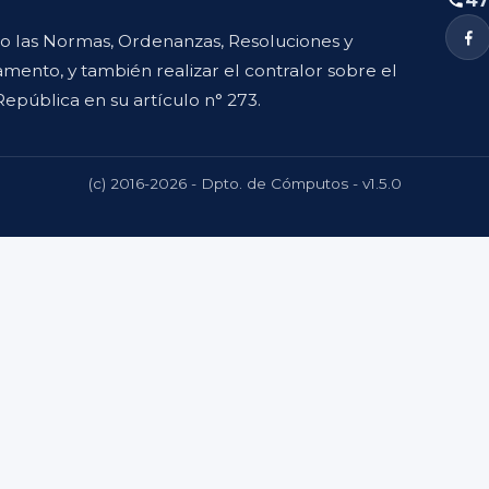
47
to las Normas, Ordenanzas, Resoluciones y
mento, y también realizar el contralor sobre el
República en su artículo n° 273.
(c) 2016-2026 - Dpto. de Cómputos - v1.5.0