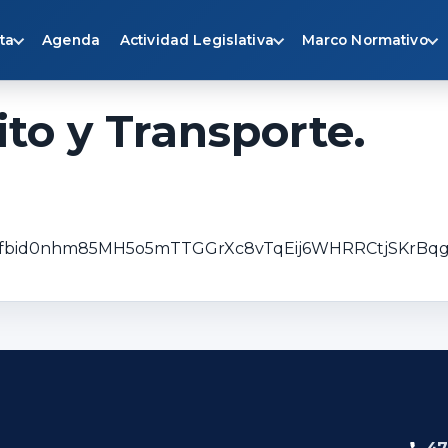
ta
Agenda
Actividad Legislativa
Marco Normativo
to y Transporte.
osts/pfbid0nhm85MH5o5mTTGGrXc8vTqEij6WHRRCtjSKr