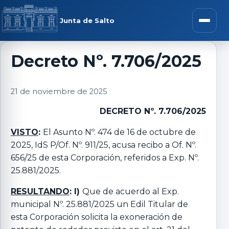
Saltar al contenido
rar menú
Junta de Salto
Abrir m
Decreto Nº. 7.706/2025
r submenú
21 de noviembre de 2025
DECRETO Nº. 7.706/2025
VISTO
:
El Asunto Nº. 474 de 16 de octubre de
r submenú
2025, IdS P/Of. Nº. 911/25, acusa recibo a Of. Nº.
656/25 de esta Corporación, referidos a Exp. Nº.
25.881/2025.
r submenú
RESULTANDO
: I)
Que de acuerdo al Exp.
r submenú
municipal Nº. 25.881/2025 un Edil Titular de
esta Corporación solicita la exoneración de