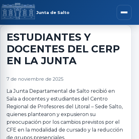
Saltar al contenido
rar menú
Junta de Salto
Abrir m
ESTUDIANTES Y
DOCENTES DEL CERP
r submenú
EN LA JUNTA
7 de noviembre de 2025
r submenú
La Junta Departamental de Salto
recibió en
Sala a docentes y estudiantes del Centro
r submenú
Regional de Profesores del Litoral – Sede Salto,
quienes plantearon y expusieron su
r submenú
preocupación por los cambios previstos por el
CFE en la modalidad de cursado y la reducción
de grupos presenciales.