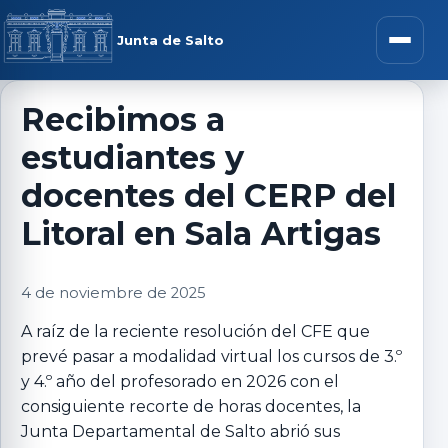
Saltar al contenido
rar menú
Junta de Salto
Abrir m
Recibimos a
estudiantes y
r submenú
docentes del CERP del
Litoral en Sala Artigas
r submenú
4 de noviembre de 2025
A raíz de la reciente resolución del CFE que
r submenú
prevé pasar a
modalidad virtual los cursos de 3.º
y 4.º año del profesorado en 2026 con el
r submenú
consiguiente recorte de horas docentes, la
Junta Departamental de Salto abrió sus