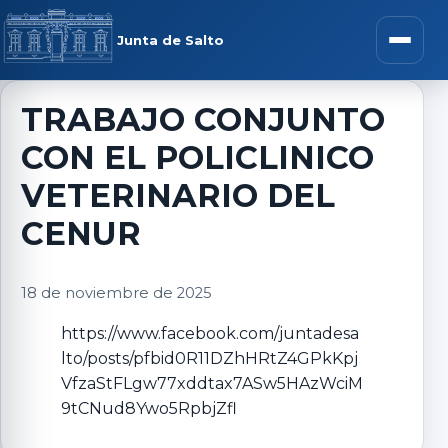
Saltar al contenido
rar menú
Junta de Salto
Abrir m
TRABAJO CONJUNTO
CON EL POLICLINICO
r submenú
VETERINARIO DEL
CENUR
r submenú
18 de noviembre de 2025
https://www.facebook.com/juntadesa
r submenú
lto/posts/pfbid0R11DZhHRtZ4GPkKpj
VfzaStFLgw77xddtax7ASw5HAzWciM
r submenú
9tCNud8Ywo5RpbjZfl