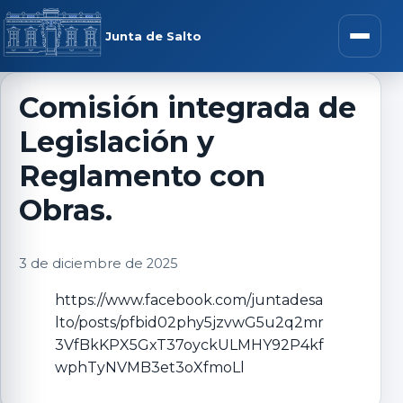
Saltar al contenido
rar menú
Junta de Salto
Abrir m
Comisión integrada de
Legislación y
r submenú
Reglamento con
Obras.
r submenú
3 de diciembre de 2025
https://www.facebook.com/juntadesa
r submenú
lto/posts/pfbid02phy5jzvwG5u2q2mr
3VfBkKPX5GxT37oyckULMHY92P4kf
r submenú
wphTyNVMB3et3oXfmoLl