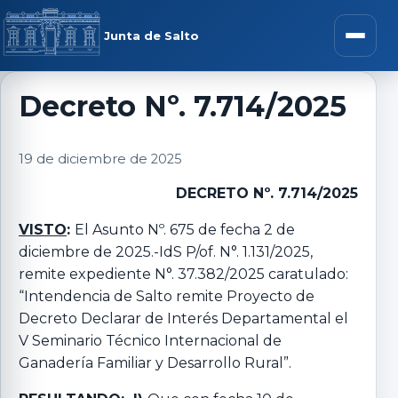
Saltar al contenido
rar menú
Junta de Salto
Abrir m
Decreto Nº. 7.714/2025
r submenú
19 de diciembre de 2025
DECRETO Nº. 7.714/2025
VISTO
:
El Asunto Nº. 675 de fecha 2 de
r submenú
diciembre de 2025.-IdS P/of. N°. 1.131/2025,
remite expediente N°. 37.382/2025 caratulado:
“Intendencia de Salto remite Proyecto de
r submenú
Decreto Declarar de Interés Departamental el
V Seminario Técnico Internacional de
r submenú
Ganadería Familiar y Desarrollo Rural”.