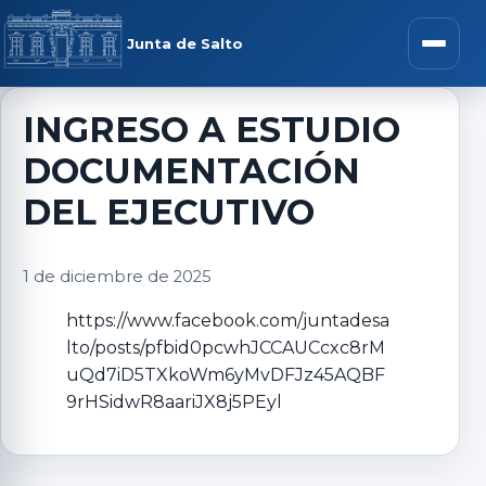
Saltar al contenido
rar menú
Junta de Salto
Abrir m
INGRESO A ESTUDIO
DOCUMENTACIÓN
r submenú
DEL EJECUTIVO
1 de diciembre de 2025
r submenú
https://www.facebook.com/juntadesa
lto/posts/pfbid0pcwhJCCAUCcxc8rM
r submenú
uQd7iD5TXkoWm6yMvDFJz45AQBF
9rHSidwR8aariJX8j5PEyl
r submenú