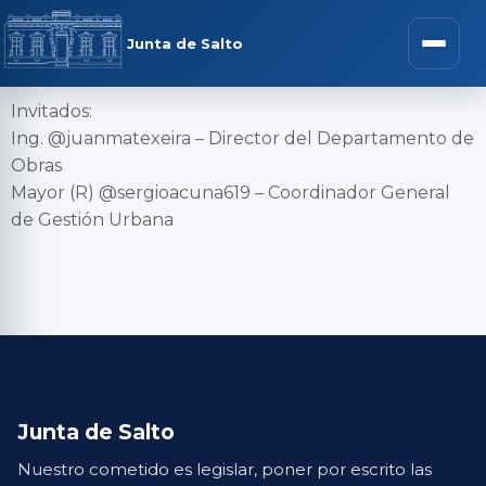
Junta de Salto
Invitados:
Ing. @juanmatexeira – Director del Departamento de
Obras
Mayor (R) @sergioacuna619 – Coordinador General
de Gestión Urbana
Junta de Salto
Nuestro cometido es legislar, poner por escrito las