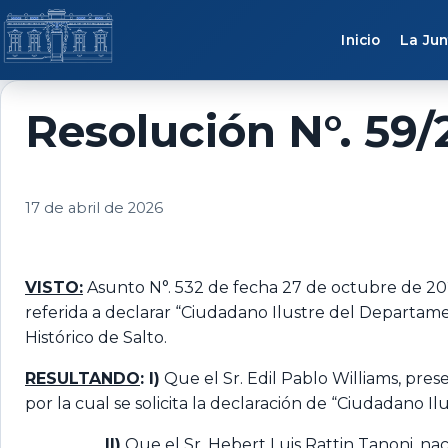
Saltar al contenido
Inicio
La Jun
Resolución N°. 59/
17 de abril de 2026
VISTO:
Asunto N°. 532 de fecha 27 de octubre de 2025.
referida a declarar “Ciudadano Ilustre del Departamen
Histórico de Salto.
RESULTANDO
:
I)
Que el Sr. Edil Pablo Williams, pres
por la cual se solicita la declaración de “Ciudadano I
II)
Que el Sr. Hebert Luis Rattin Tanoni, nac