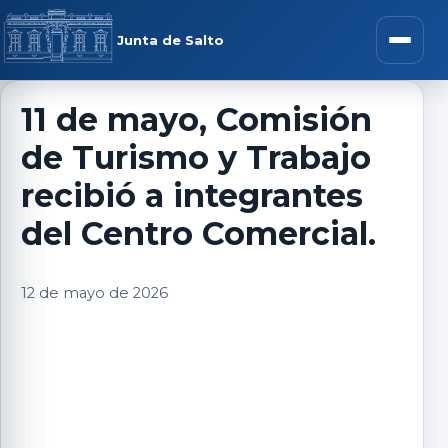
Saltar al contenido
rar menú
Junta de Salto
Abrir m
11 de mayo, Comisión
de Turismo y Trabajo
r submenú
recibió a integrantes
del Centro Comercial.
r submenú
12 de mayo de 2026
r submenú
r submenú