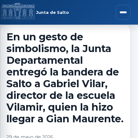
Saltar al contenido
rar menú
Junta de Salto
Abrir m
En un gesto de
simbolismo, la Junta
r submenú
Departamental
entregó la bandera de
Salto a Gabriel Vilar,
r submenú
director de la escuela
r submenú
Vilamir, quien la hizo
llegar a Gian Maurente.
r submenú
29 de mayo de 2026