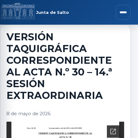
Saltar al contenido
rar menú
Junta de Salto
Abrir m
VERSIÓN
TAQUIGRÁFICA
r submenú
CORRESPONDIENTE
AL ACTA N.º 30 – 14.ª
SESIÓN
r submenú
EXTRAORDINARIA
r submenú
8 de mayo de 2026
r submenú