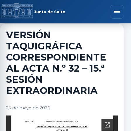
Saltar al contenido
rar menú
Junta de Salto
Abrir m
VERSIÓN
TAQUIGRÁFICA
r submenú
CORRESPONDIENTE
AL ACTA N.º 32 – 15.ª
SESIÓN
r submenú
EXTRAORDINARIA
r submenú
25 de mayo de 2026
r submenú