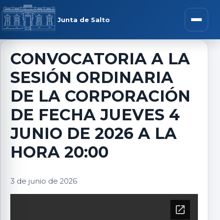
Saltar al contenido
rar menú
Junta de Salto
Abrir m
CONVOCATORIA A LA
SESIÓN ORDINARIA
r submenú
DE LA CORPORACIÓN
DE FECHA JUEVES 4
JUNIO DE 2026 A LA
r submenú
HORA 20:00
r submenú
3 de junio de 2026
r submenú