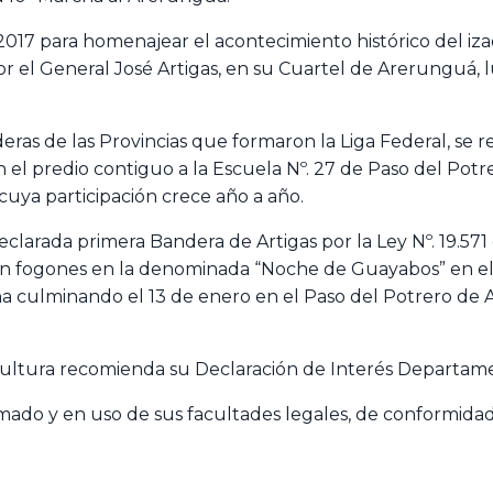
17 para homenajear el acontecimiento histórico del izad
or el General José Artigas, en su Cuartel de Arerunguá, l
as de las Provincias que formaron la Liga Federal, se r
 en el predio contiguo a la Escuela Nº. 27 de Paso del P
cuya participación crece año a año.
clarada primera Bandera de Artigas por la Ley Nº. 19.571 
o con fogones en la denominada “Noche de Guayabos” en e
a culminando el 13 de enero en el Paso del Potrero de 
ultura recomienda su Declaración de Interés Departame
ado y en uso de sus facultades legales, de conformidad 