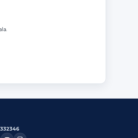
la.
332346