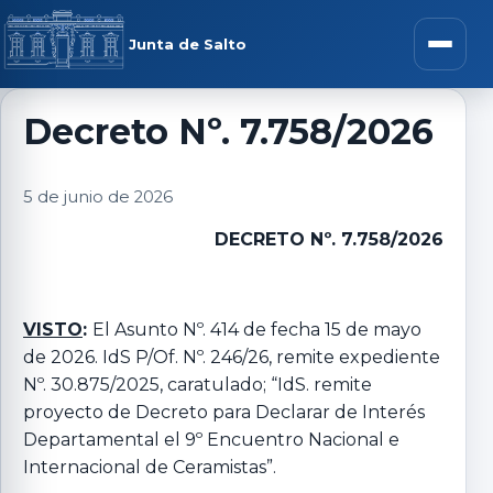
Saltar al contenido
rar menú
Junta de Salto
Abrir m
Decreto Nº. 7.758/2026
r submenú
5 de junio de 2026
DECRETO Nº. 7.758/2026
r submenú
VISTO
:
El Asunto Nº. 414 de fecha 15 de mayo
de 2026. IdS P/Of. Nº. 246/26, remite expediente
r submenú
Nº. 30.875/2025, caratulado; “IdS. remite
proyecto de Decreto para Declarar de Interés
r submenú
Departamental el 9º Encuentro Nacional e
Internacional de Ceramistas”.