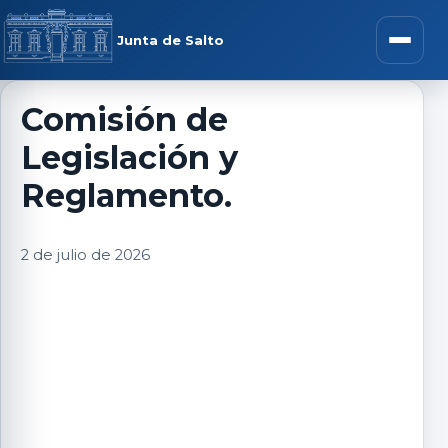
Saltar al contenido
rar menú
Junta de Salto
Abrir m
Comisión de
Legislación y
r submenú
Reglamento.
2 de julio de 2026
r submenú
r submenú
r submenú