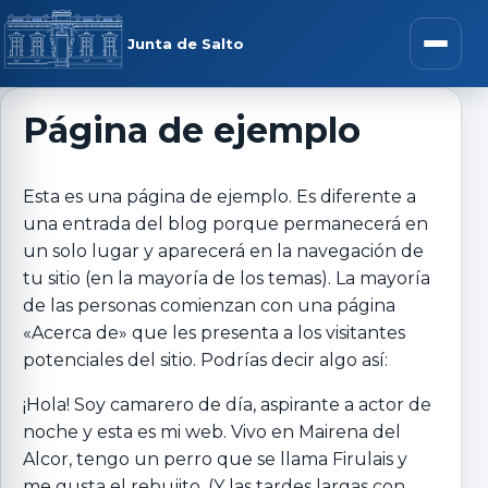
Saltar al contenido
rar menú
Junta de Salto
Abrir m
Página de ejemplo
r submenú
Esta es una página de ejemplo. Es diferente a
una entrada del blog porque permanecerá en
un solo lugar y aparecerá en la navegación de
tu sitio (en la mayoría de los temas). La mayoría
de las personas comienzan con una página
r submenú
«Acerca de» que les presenta a los visitantes
potenciales del sitio. Podrías decir algo así:
r submenú
¡Hola! Soy camarero de día, aspirante a actor de
r submenú
noche y esta es mi web. Vivo en Mairena del
Alcor, tengo un perro que se llama Firulais y
me gusta el rebujito. (Y las tardes largas con