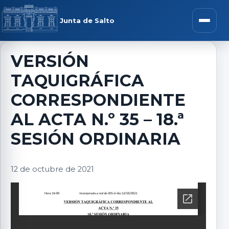
Saltar al contenido
rar menú
Junta de Salto
Abrir m
VERSIÓN
TAQUIGRÁFICA
r submenú
CORRESPONDIENTE
AL ACTA N.º 35 – 18.ª
SESIÓN ORDINARIA
r submenú
12 de octubre de 2021
r submenú
r submenú