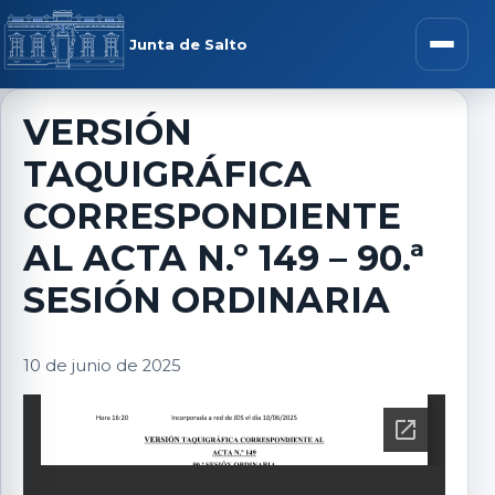
Saltar al contenido
rar menú
Junta de Salto
Abrir m
VERSIÓN
TAQUIGRÁFICA
r submenú
CORRESPONDIENTE
AL ACTA N.º 149 – 90.ª
SESIÓN ORDINARIA
r submenú
10 de junio de 2025
r submenú
r submenú